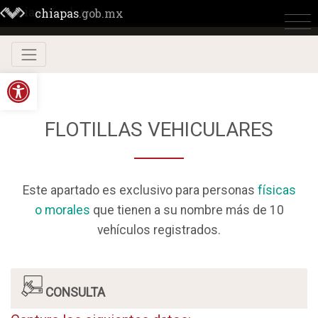
chiapas
.gob.mx
chiapas
.gob.mx
Abrir barra de herramientas
FLOTILLAS VEHICULARES
Este apartado es exclusivo para personas
físicas
o morales
que tienen a su nombre más de 10
vehículos registrados.
CONSULTA